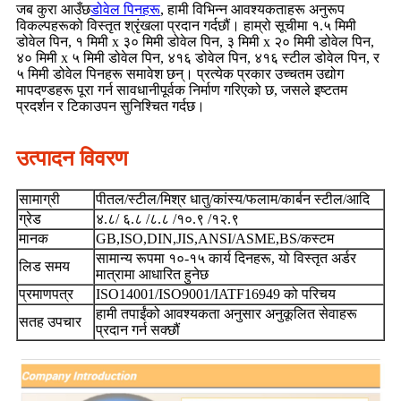
जब कुरा आउँछ
डोवेल पिनहरू
, हामी विभिन्न आवश्यकताहरू अनुरूप
विकल्पहरूको विस्तृत श्रृंखला प्रदान गर्दछौं। हाम्रो सूचीमा १.५ मिमी
डोवेल पिन, १ मिमी x ३० मिमी डोवेल पिन, ३ मिमी x २० मिमी डोवेल पिन,
४० मिमी x ५ मिमी डोवेल पिन, ४१६ डोवेल पिन, ४१६ स्टील डोवेल पिन, र
५ मिमी डोवेल पिनहरू समावेश छन्। प्रत्येक प्रकार उच्चतम उद्योग
मापदण्डहरू पूरा गर्न सावधानीपूर्वक निर्माण गरिएको छ, जसले इष्टतम
प्रदर्शन र टिकाउपन सुनिश्चित गर्दछ।
उत्पादन विवरण
सामाग्री
पीतल/स्टील/मिश्र धातु/कांस्य/फलाम/कार्बन स्टील/आदि
ग्रेड
४.८/ ६.८ /८.८ /१०.९ /१२.९
मानक
GB,ISO,DIN,JIS,ANSI/ASME,BS/कस्टम
सामान्य रूपमा १०-१५ कार्य दिनहरू, यो विस्तृत अर्डर
लिड समय
मात्रामा आधारित हुनेछ
प्रमाणपत्र
ISO14001/ISO9001/IATF16949 को परिचय
हामी तपाईंको आवश्यकता अनुसार अनुकूलित सेवाहरू
सतह उपचार
प्रदान गर्न सक्छौं