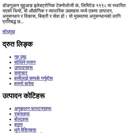
डोङगुआन युहुआङ इलेक्ट्रोनिक टेक्नोलोजी कं, लिमिटेड १९९८ मा स्थापित
भएको थियो, यो औद्योगिक र व्यापारिक उद्यमहरू मध्ये एकमा उत्पादन,
अनुसन्धान र विकास, बिक्री र सेवा हो। यो मुख्यतया अनुसन्धानको लागि
प्रतिबद्ध छ...
सोधपुछ
द्रुत लिङ्क
गृह पृष्ठ
सोधिने प्रश्न
उत्पादनहरू
समाचार
हामीलाई सम्पर्क गर्नुहोस
हाम्रो बारेमा
उत्पादन कोटिहरू
अनुकूलन फास्टनरहरू
स्क्रूहरू
बोल्टहरू
बदाम
धुने मेसिनहरू