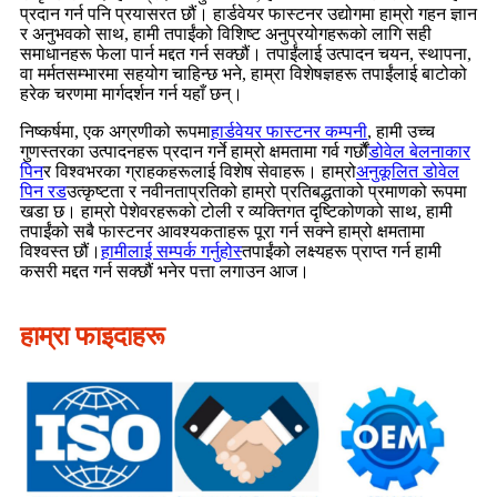
प्रदान गर्न पनि प्रयासरत छौं। हार्डवेयर फास्टनर उद्योगमा हाम्रो गहन ज्ञान
र अनुभवको साथ, हामी तपाईंको विशिष्ट अनुप्रयोगहरूको लागि सही
समाधानहरू फेला पार्न मद्दत गर्न सक्छौं। तपाईंलाई उत्पादन चयन, स्थापना,
वा मर्मतसम्भारमा सहयोग चाहिन्छ भने, हाम्रा विशेषज्ञहरू तपाईंलाई बाटोको
हरेक चरणमा मार्गदर्शन गर्न यहाँ छन्।
निष्कर्षमा, एक अग्रणीको रूपमा
हार्डवेयर फास्टनर कम्पनी
, हामी उच्च
गुणस्तरका उत्पादनहरू प्रदान गर्ने हाम्रो क्षमतामा गर्व गर्छौं
डोवेल बेलनाकार
पिन
र विश्वभरका ग्राहकहरूलाई विशेष सेवाहरू। हाम्रो
अनुकूलित डोवेल
पिन रड
उत्कृष्टता र नवीनताप्रतिको हाम्रो प्रतिबद्धताको प्रमाणको रूपमा
खडा छ। हाम्रो पेशेवरहरूको टोली र व्यक्तिगत दृष्टिकोणको साथ, हामी
तपाईंको सबै फास्टनर आवश्यकताहरू पूरा गर्न सक्ने हाम्रो क्षमतामा
विश्वस्त छौं।
हामीलाई सम्पर्क गर्नुहोस्
तपाईंको लक्ष्यहरू प्राप्त गर्न हामी
कसरी मद्दत गर्न सक्छौं भनेर पत्ता लगाउन आज।
हाम्रा फाइदाहरू