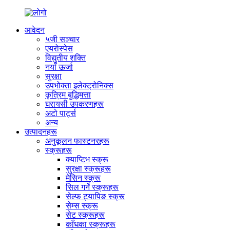
आवेदन
५जी सञ्चार
एयरोस्पेस
विद्युतीय शक्ति
नयाँ ऊर्जा
सुरक्षा
उपभोक्ता इलेक्ट्रोनिक्स
कृत्रिम बुद्धिमत्ता
घरायसी उपकरणहरू
अटो पार्ट्स
अन्य
उत्पादनहरू
अनुकूलन फास्टनरहरू
स्क्रूहरू
क्याप्टिभ स्क्रू
सुरक्षा स्क्रूहरू
मेसिन स्क्रू
सिल गर्ने स्क्रूहरू
सेल्फ ट्यापिङ स्क्रू
सेम्स स्क्रू
सेट स्क्रूहरू
काँधका स्क्रूहरू