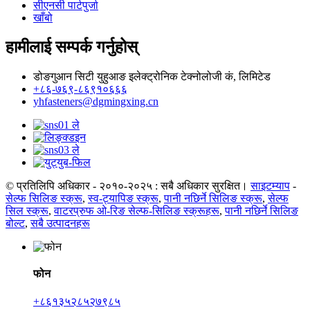
सीएनसी पार्टपुर्जा
खाँबो
हामीलाई सम्पर्क गर्नुहोस्
डोङगुआन सिटी युहुआङ इलेक्ट्रोनिक टेक्नोलोजी कं, लिमिटेड
+८६-७६९-८६९१०६६६
yhfasteners@dgmingxing.cn
© प्रतिलिपि अधिकार - २०१०-२०२५ : सबै अधिकार सुरक्षित।
साइटम्याप
-
सेल्फ सिलिङ स्क्रू
,
स्व-ट्यापिङ स्क्रू
,
पानी नछिर्ने सिलिङ स्क्रू
,
सेल्फ
सिल स्क्रू
,
वाटरप्रुफ ओ-रिङ सेल्फ-सिलिङ स्क्रूहरू
,
पानी नछिर्ने सिलिङ
बोल्ट
,
सबै उत्पादनहरू
फोन
+८६१३५२८५२७९८५