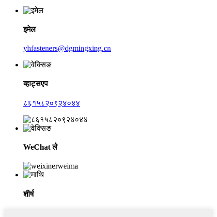
इमेल
yhfasteners@dgmingxing.cn
व्हाट्सएप
८६१५८२०९२४०४४
WeChat ले
शीर्ष