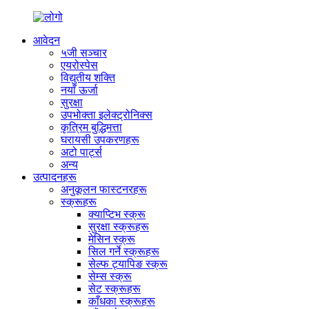
आवेदन
५जी सञ्चार
एयरोस्पेस
विद्युतीय शक्ति
नयाँ ऊर्जा
सुरक्षा
उपभोक्ता इलेक्ट्रोनिक्स
कृत्रिम बुद्धिमत्ता
घरायसी उपकरणहरू
अटो पार्ट्स
अन्य
उत्पादनहरू
अनुकूलन फास्टनरहरू
स्क्रूहरू
क्याप्टिभ स्क्रू
सुरक्षा स्क्रूहरू
मेसिन स्क्रू
सिल गर्ने स्क्रूहरू
सेल्फ ट्यापिङ स्क्रू
सेम्स स्क्रू
सेट स्क्रूहरू
काँधका स्क्रूहरू