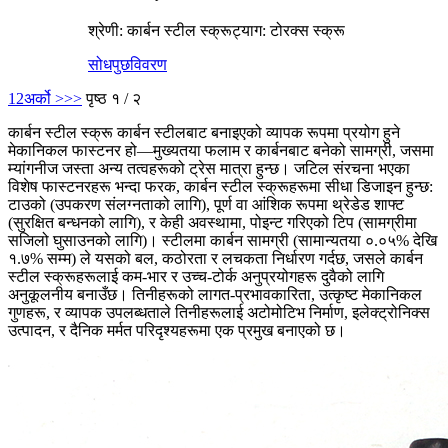
श्रेणी: कार्बन स्टील स्क्रू
ट्याग: टोरक्स स्क्रू
सोधपुछ
विवरण
1
2
अर्को >
>>
पृष्ठ १ / २
कार्बन स्टील स्क्रू कार्बन स्टीलबाट बनाइएको व्यापक रूपमा प्रयोग हुने
मेकानिकल फास्टनर हो—मुख्यतया फलाम र कार्बनबाट बनेको सामग्री, जसमा
म्यांगनीज जस्ता अन्य तत्वहरूको ट्रेस मात्रा हुन्छ। जटिल संरचना भएका
विशेष फास्टनरहरू भन्दा फरक, कार्बन स्टील स्क्रूहरूमा सीधा डिजाइन हुन्छ:
टाउको (उपकरण संलग्नताको लागि), पूर्ण वा आंशिक रूपमा थ्रेडेड शाफ्ट
(सुरक्षित बन्धनको लागि), र केही अवस्थामा, पोइन्ट गरिएको टिप (सामग्रीमा
सजिलो घुसाउनको लागि)। स्टीलमा कार्बन सामग्री (सामान्यतया ०.०५% देखि
१.७% सम्म) ले यसको बल, कठोरता र लचकता निर्धारण गर्दछ, जसले कार्बन
स्टील स्क्रूहरूलाई कम-भार र उच्च-टोर्क अनुप्रयोगहरू दुवैको लागि
अनुकूलनीय बनाउँछ। तिनीहरूको लागत-प्रभावकारिता, उत्कृष्ट मेकानिकल
गुणहरू, र व्यापक उपलब्धताले तिनीहरूलाई अटोमोटिभ निर्माण, इलेक्ट्रोनिक्स
उत्पादन, र दैनिक मर्मत परिदृश्यहरूमा एक प्रमुख बनाएको छ।