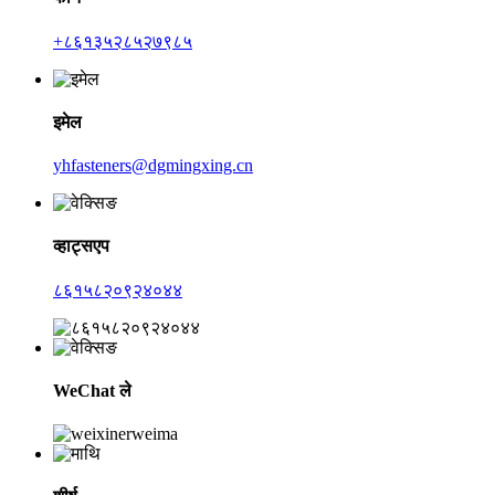
+८६१३५२८५२७९८५
इमेल
yhfasteners@dgmingxing.cn
व्हाट्सएप
८६१५८२०९२४०४४
WeChat ले