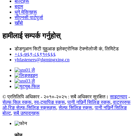
बोल्टहरू
बदाम
धुने मेसिनहरू
सीएनसी पार्टपुर्जा
खाँबो
हामीलाई सम्पर्क गर्नुहोस्
डोङगुआन सिटी युहुआङ इलेक्ट्रोनिक टेक्नोलोजी कं, लिमिटेड
+८६-७६९-८६९१०६६६
yhfasteners@dgmingxing.cn
© प्रतिलिपि अधिकार - २०१०-२०२५ : सबै अधिकार सुरक्षित।
साइटम्याप
-
सेल्फ सिल स्क्रू
,
स्व-ट्यापिङ स्क्रू
,
पानी नछिर्ने सिलिङ स्क्रू
,
वाटरप्रुफ
ओ-रिङ सेल्फ-सिलिङ स्क्रूहरू
,
सेल्फ सिलिङ स्क्रू
,
पानी नछिर्ने सिलिङ
बोल्ट
,
सबै उत्पादनहरू
फोन