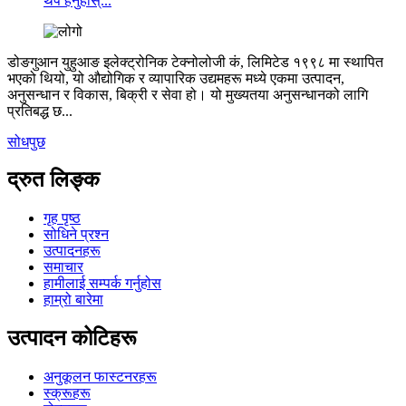
थप हेर्नुहोस्...
डोङगुआन युहुआङ इलेक्ट्रोनिक टेक्नोलोजी कं, लिमिटेड १९९८ मा स्थापित
भएको थियो, यो औद्योगिक र व्यापारिक उद्यमहरू मध्ये एकमा उत्पादन,
अनुसन्धान र विकास, बिक्री र सेवा हो। यो मुख्यतया अनुसन्धानको लागि
प्रतिबद्ध छ...
सोधपुछ
द्रुत लिङ्क
गृह पृष्ठ
सोधिने प्रश्न
उत्पादनहरू
समाचार
हामीलाई सम्पर्क गर्नुहोस
हाम्रो बारेमा
उत्पादन कोटिहरू
अनुकूलन फास्टनरहरू
स्क्रूहरू