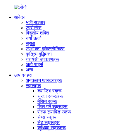
आवेदन
५जी सञ्चार
एयरोस्पेस
विद्युतीय शक्ति
नयाँ ऊर्जा
सुरक्षा
उपभोक्ता इलेक्ट्रोनिक्स
कृत्रिम बुद्धिमत्ता
घरायसी उपकरणहरू
अटो पार्ट्स
अन्य
उत्पादनहरू
अनुकूलन फास्टनरहरू
स्क्रूहरू
क्याप्टिभ स्क्रू
सुरक्षा स्क्रूहरू
मेसिन स्क्रू
सिल गर्ने स्क्रूहरू
सेल्फ ट्यापिङ स्क्रू
सेम्स स्क्रू
सेट स्क्रूहरू
काँधका स्क्रूहरू