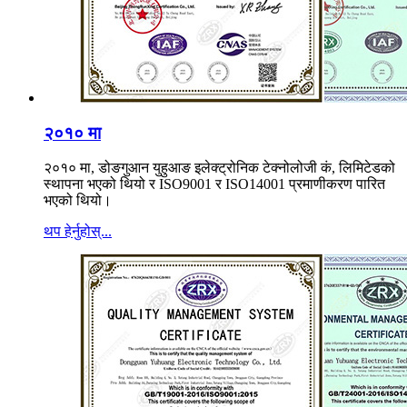
२०१० मा
२०१० मा, डोङगुआन युहुआङ इलेक्ट्रोनिक टेक्नोलोजी कं, लिमिटेडको
स्थापना भएको थियो र ISO9001 र ISO14001 प्रमाणीकरण पारित
भएको थियो।
थप हेर्नुहोस्...