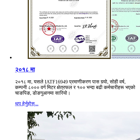
२०१८ मा
२०१८ मा, यसले IATF16949 प्रमाणीकरण पास गर्‍यो, सोही वर्ष,
कम्पनी ८००० वर्ग मिटर क्षेत्रफल र १०० भन्दा बढी कर्मचारीहरू भएको
चाङपिङ, डोङगुआनमा सारियो।
थप हेर्नुहोस्...