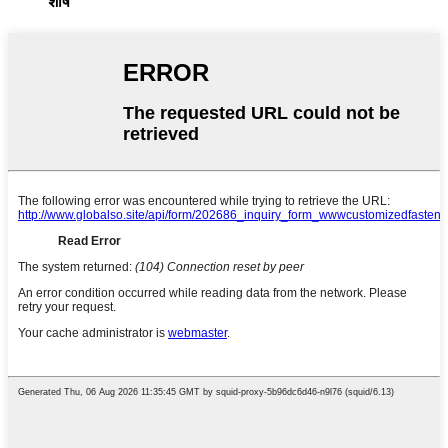
शीर्ष