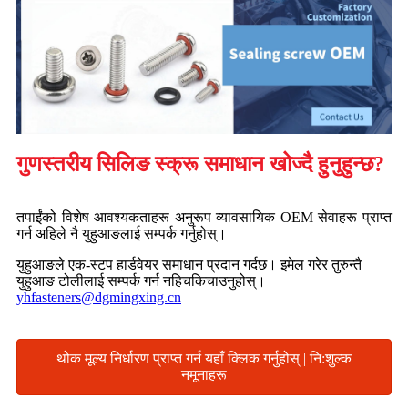
गुणस्तरीय सिलिङ स्क्रू समाधान खोज्दै हुनुहुन्छ?
तपाईंको विशेष आवश्यकताहरू अनुरूप व्यावसायिक OEM सेवाहरू प्राप्त
गर्न अहिले नै युहुआङलाई सम्पर्क गर्नुहोस्।
युहुआङले एक-स्टप हार्डवेयर समाधान प्रदान गर्दछ। इमेल गरेर तुरुन्तै
युहुआङ टोलीलाई सम्पर्क गर्न नहिचकिचाउनुहोस्।
yhfasteners@dgmingxing.cn
थोक मूल्य निर्धारण प्राप्त गर्न यहाँ क्लिक गर्नुहोस् | नि:शुल्क
नमूनाहरू