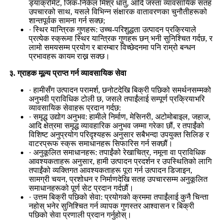
ड्याक्रोमेट, जिंक-निकेल मिश्र धातु, आदि जस्ता व्यावसायिक सतह
उपचारको साथ, यसले विभिन्न संक्षारक वातावरणका चुनौतीहरूको
शान्तपूर्वक सामना गर्न सक्छ;
· स्थिर यान्त्रिक गुणहरू: उच्च-परिशुद्धता उत्पादन प्रक्रियाले
प्रत्येक स्क्रूमा स्थिर यान्त्रिक गुणहरू छन् भनी सुनिश्चित गर्दछ, र
लामो समयसम्म प्रयोग र बारम्बार विच्छेदनमा पनि राम्रो बन्धन
प्रभावहरू कायम राख्न सक्छ।
३. ग्राहक मूल्य प्राप्त गर्न व्यावसायिक सेवा
· हामीसँग उत्पादन परामर्श, छनोटदेखि बिक्री पछिको समर्थनसम्मको
अनुभवी प्राविधिक टोली छ, जसले तपाईंलाई सम्पूर्ण प्रक्रियाभरि
व्यावसायिक सेवाहरू प्रदान गर्दछ:
· समृद्ध उद्योग अनुभव: हामीले निर्माण, मेसिनरी, अटोमोबाइल, जहाज,
आदि क्षेत्रमा समृद्ध व्यावहारिक अनुभव जम्मा गरेका छौं, र तपाईंको
विशिष्ट अनुप्रयोग परिदृश्यहरू अनुसार सबैभन्दा उपयुक्त सिलिङ र
वाटरप्रूफ स्क्रू समाधानहरू सिफारिस गर्न सक्छौं।
· अनुकूलित समाधानहरू: तपाईंको रेखाचित्र, नमूना वा प्राविधिक
आवश्यकताहरू अनुसार, हामी उत्पादन प्रदर्शन र उपस्थितिको लागि
तपाईंको व्यक्तिगत आवश्यकताहरू पूरा गर्न उत्पादन डिजाइन,
सामग्री चयन, प्रशोधन र निर्माणदेखि सतह उपचारसम्म अनुकूलित
समाधानहरूको पूर्ण सेट प्रदान गर्दछौं।
· उत्तम बिक्री पछिको सेवा: प्रयोगको क्रममा तपाईंलाई कुनै चिन्ता
नहोस् भनेर सुनिश्चित गर्न व्यापक गुणस्तर आश्वासन र बिक्री
पछिको सेवा प्रणाली प्रदान गर्नुहोस्।