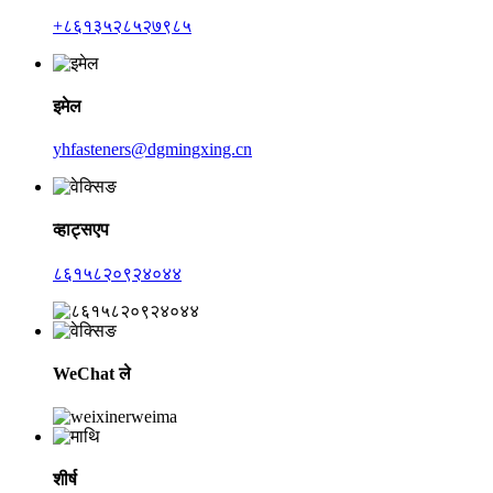
+८६१३५२८५२७९८५
इमेल
yhfasteners@dgmingxing.cn
व्हाट्सएप
८६१५८२०९२४०४४
WeChat ले
शीर्ष