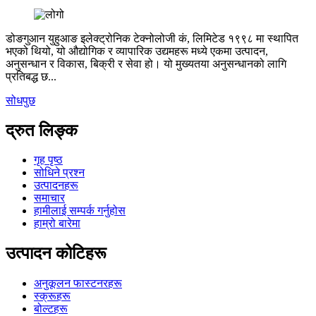
डोङगुआन युहुआङ इलेक्ट्रोनिक टेक्नोलोजी कं, लिमिटेड १९९८ मा स्थापित
भएको थियो, यो औद्योगिक र व्यापारिक उद्यमहरू मध्ये एकमा उत्पादन,
अनुसन्धान र विकास, बिक्री र सेवा हो। यो मुख्यतया अनुसन्धानको लागि
प्रतिबद्ध छ...
सोधपुछ
द्रुत लिङ्क
गृह पृष्ठ
सोधिने प्रश्न
उत्पादनहरू
समाचार
हामीलाई सम्पर्क गर्नुहोस
हाम्रो बारेमा
उत्पादन कोटिहरू
अनुकूलन फास्टनरहरू
स्क्रूहरू
बोल्टहरू