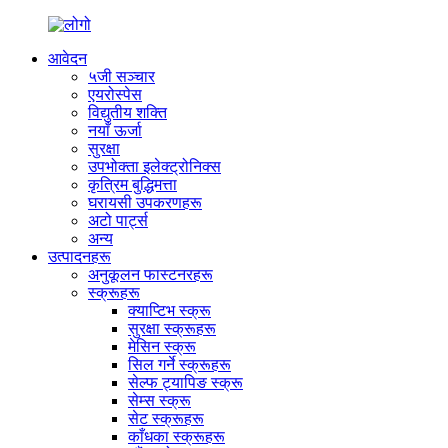
आवेदन
५जी सञ्चार
एयरोस्पेस
विद्युतीय शक्ति
नयाँ ऊर्जा
सुरक्षा
उपभोक्ता इलेक्ट्रोनिक्स
कृत्रिम बुद्धिमत्ता
घरायसी उपकरणहरू
अटो पार्ट्स
अन्य
उत्पादनहरू
अनुकूलन फास्टनरहरू
स्क्रूहरू
क्याप्टिभ स्क्रू
सुरक्षा स्क्रूहरू
मेसिन स्क्रू
सिल गर्ने स्क्रूहरू
सेल्फ ट्यापिङ स्क्रू
सेम्स स्क्रू
सेट स्क्रूहरू
काँधका स्क्रूहरू