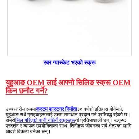
रबर ग्यास्केट भएको स्क्रू
युहुआङ OEM लाई आफ्नो सिलिङ स्क्रू OEM
किन छनौट गर्ने?
उच्चस्तरीय रूपमा
कस्टम फास्टनर निर्माता
३० वर्षको इतिहास बोकेको,
युहुआङ सधैं ग्राहकहरूलाई उत्तम समाधान प्रदान गर्न प्रतिबद्ध रहेको छ।
हाम्रो
सिल गरिएको पानी नछिर्ने स्क्रूहरू
यी प्रतिभाशाली छन्। उत्कृष्ट
प्रदर्शन र व्यापक उपयोगिताका साथ, तिनीहरू जीवनका सबै क्षेत्रका लागि
आदर्श विकल्प बनेका छन्।