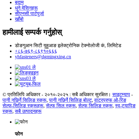
बदाम
धुने मेसिनहरू
सीएनसी पार्टपुर्जा
खाँबो
हामीलाई सम्पर्क गर्नुहोस्
डोङगुआन सिटी युहुआङ इलेक्ट्रोनिक टेक्नोलोजी कं, लिमिटेड
+८६-७६९-८६९१०६६६
yhfasteners@dgmingxing.cn
© प्रतिलिपि अधिकार - २०१०-२०२५ : सबै अधिकार सुरक्षित।
साइटम्याप
-
पानी नछिर्ने सिलिङ स्क्रू
,
पानी नछिर्ने सिलिङ बोल्ट
,
वाटरप्रुफ ओ-रिङ
सेल्फ-सिलिङ स्क्रूहरू
,
सेल्फ सिल स्क्रू
,
सेल्फ सिलिङ स्क्रू
,
स्व-ट्यापिङ
स्क्रू
,
सबै उत्पादनहरू
फोन