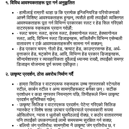
१. विविध आवश्यकताहरू पूरा गर्न अनुकूलित
· हामीलाई राम्ररी थाहा छ कि प्रत्येक इन्जिनियरिङ परियोजनाको
आफ्नै विशिष्ट आवश्यकताहरू हुन्छन्, त्यसैले हामी तपाईंको व्यक्तिगत
आवश्यकताहरू पूरा गर्न विभिन्न प्रकारका स्लट र हेड सिल गरिएको
वाटरप्रूफ स्क्रूहरू प्रदान गर्दछौं;
· स्लट चयन: स्लट, क्रस स्लट, हेक्सागोनल स्लट, हेक्सागोनल
स्लट, आदि, विभिन्न स्लट डिजाइनहरू, सजिलैसँग विभिन्न एसेम्बली
वातावरण र टर्क आवश्यकताहरूसँग सामना गर्न सक्छन्;
· हेड प्रकार चयन: गोलो हेड, फ्ल्याट हेड, काउन्टरसन्क हेड, अर्ध-
वृत्ताकार हेड, षट्कोण हेड, आदि, विभिन्न हेड प्रकार डिजाइनहरू,
सौन्दर्यशास्त्र र व्यावहारिकता दुवैलाई ध्यानमा राख्दै, तपाईंको समग्र
डिजाइन योजनामा ​​पूर्ण रूपमा एकीकृत।
२. उत्कृष्ट प्रदर्शन, ठोस अवरोध निर्माण गर्दै
· हाम्रा सिलिङ र वाटरप्रूफ स्क्रूहरू उच्च गुणस्तरको स्टेनलेस
स्टील, कार्बन स्टील र अन्य सामग्रीहरूबाट बनेका छन्। सटीक
प्रशोधन र कडा गुणस्तर नियन्त्रण पछि, तिनीहरूले निम्न उत्कृष्ट
प्रदर्शन सुनिश्चित गर्छन्;
· उत्कृष्ट सिलिङ र वाटरप्रूफ प्रदर्शन: पेटेन्ट गरिएको सिलिङ
ग्यास्केट र विशेष सतह उपचार प्रक्रियाले प्रभावकारी रूपमा
ओसिलोपन, ग्यास र धुलोको घुसपैठलाई रोक्छ, र कठोर वातावरणमा
पनि तपाईंको उपकरणलाई लामो समयसम्म सुरक्षित गर्न सक्छ;
· बलियो जंग प्रतिरोध: सामग्रीमा नै उत्कृष्ट जंग प्रतिरोध छ, र